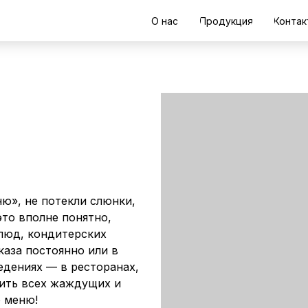
О нас
Продукция
Контак
ню», не потекли слюнки,
это вполне понятно,
блюд, кондитерских
каза постоянно или в
едениях — в ресторанах,
мить всех жаждущих и
 меню!